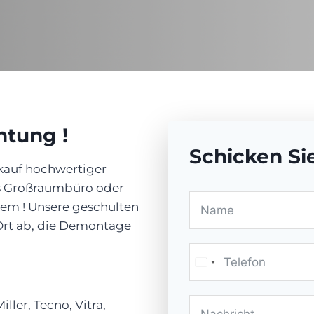
htung !
Schicken Si
kauf hochwertiger
es Großraumbüro oder
lem ! Unsere geschulten
 Ort ab, die Demontage
ller, Tecno, Vitra,