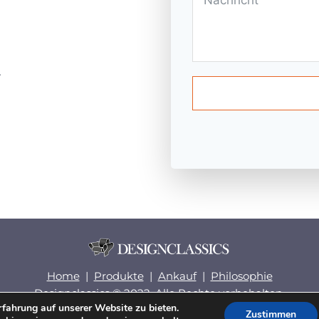
.
Home
|
Produkte
|
Ankauf
|
Philosophie
Designclassics © 2022. Alle Rechte vorbehalten.
fahrung auf unserer Website zu bieten.
Impressum
|
Datenschutz
|
Rückgabebelehrung
|
AGB
Zustimmen