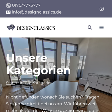
Zum
0170/7773777
Inhalt
info@designclassics.de
springen
Unsere
Kategorien
Start
/
Unsere Kategorien
Nicht gefunden wonach Sie suchen? Fragen
Sie gerne direkt bei uns an. Wir führen weit
mehr als auf der Website gezeigt wird, da