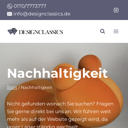
Zum
0170/7773777
Inhalt
info@designclassics.de
springen
Nachhaltigkeit
Start
/
Nachhaltigkeit
Nicht gefunden wonach Sie suchen? Fragen
Sie gerne direkt bei uns an. Wir führen weit
mehr als auf der Website gezeigt wird, da
unser Lager ständig wechselt.