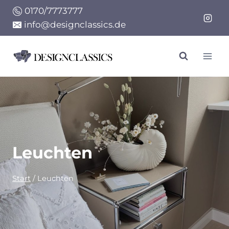
Zum
0170/7773777
Inhalt
info@designclassics.de
springen
Leuchten
Start
/
Leuchten