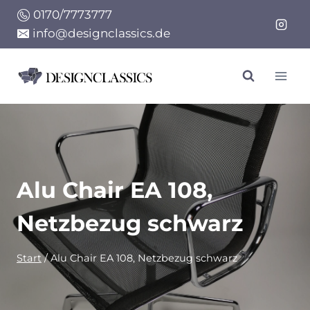
Zum
0170/7773777
Inhalt
info@designclassics.de
springen
Alu Chair EA 108,
Netzbezug schwarz
Start
/
Alu Chair EA 108, Netzbezug schwarz