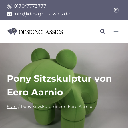
Zum
0170/7773777
Inhalt
info@designclassics.de
springen
Pony Sitzskulptur von
Eero Aarnio
Start
/
Pony Sitzskulptur von Eero Aarnio