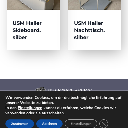
USM Haller
USM Haller
Sideboard,
Nachttisch,
silber
silber
Wir verwenden Cookies, um dir die bestmögliche Erfahrung auf
Home
|
Produkte
|
Ankauf
|
Philosophie
unserer Website zu bieten.
In den
Einstellungen
kannst du erfahren, welche Cookies wir
Designclassics © 2022. Alle Rechte vorbehalten.
verwenden oder sie ausschalten.
Impressum
|
Datenschutz
|
Rückgabebelehrung
|
AGB
GDPR Cookie-
Zustimmen
Ablehnen
Einstellungen