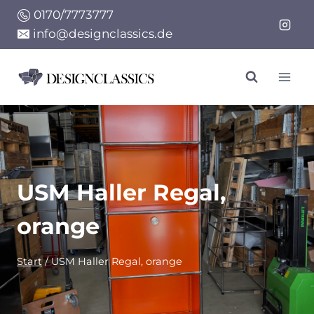
Zum
0170/7773777
Inhalt
info@designclassics.de
springen
USM Haller Regal,
orange
Start
/
USM Haller Regal, orange