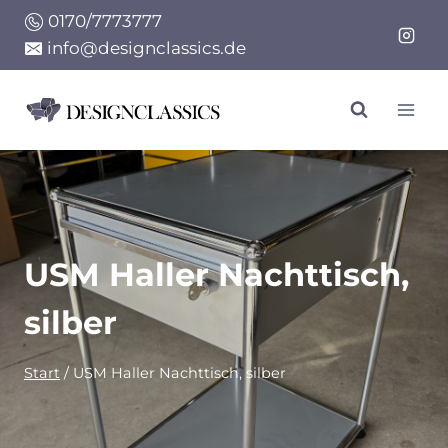
Zum
0170/7773777
Inhalt
info@designclassics.de
springen
USM Haller Nachttisch,
silber
Start
/
USM Haller Nachttisch, silber