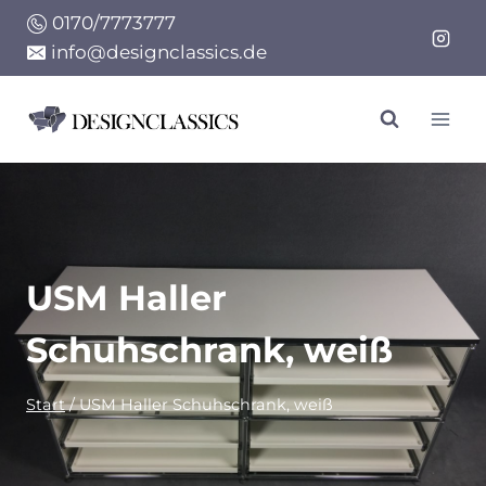
Zum
0170/7773777
Inhalt
info@designclassics.de
springen
USM Haller
Schuhschrank, weiß
Start
/
USM Haller Schuhschrank, weiß