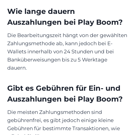
Wie lange dauern
Auszahlungen bei Play Boom?
Die Bearbeitungszeit hängt von der gewählten
Zahlungsmethode ab, kann jedoch bei E-
Wallets innerhalb von 24 Stunden und bei
Banküberweisungen bis zu 5 Werktage
dauern.
Gibt es Gebühren für Ein- und
Auszahlungen bei Play Boom?
Die meisten Zahlungsmethoden sind
gebührenfrei, es gibt jedoch einige kleine
Gebühren für bestimmte Transaktionen, wie