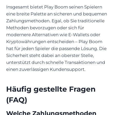
Insgesamt bietet Play Boom seinen Spielern
eine breite Palette an sicheren und bequemen
Zahlungsmethoden. Egal, ob Sie traditionelle
Methoden bevorzugen oder sich für
modernere Alternativen wie E-Wallets oder
Kryptowährungen entscheiden – Play Boom
hat für jeden Spieler die passende Lösung. Die
Sicherheit steht dabei an oberster Stelle,
unterstützt durch schnelle Transaktionen und
einen zuverlässigen Kundensupport.
Häufig gestellte Fragen
(FAQ)
Welche Zahlungsmethoden