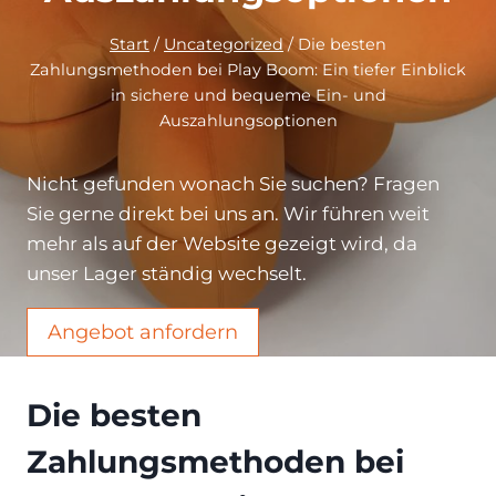
Start
/
Uncategorized
/
Die besten
Zahlungsmethoden bei Play Boom: Ein tiefer Einblick
in sichere und bequeme Ein- und
Auszahlungsoptionen
Nicht gefunden wonach Sie suchen? Fragen
Sie gerne direkt bei uns an. Wir führen weit
mehr als auf der Website gezeigt wird, da
unser Lager ständig wechselt.
Angebot anfordern
Die besten
Zahlungsmethoden bei