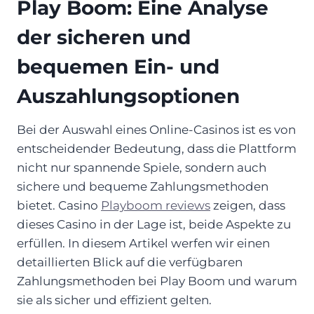
Play Boom: Eine Analyse
der sicheren und
bequemen Ein- und
Auszahlungsoptionen
Bei der Auswahl eines Online-Casinos ist es von
entscheidender Bedeutung, dass die Plattform
nicht nur spannende Spiele, sondern auch
sichere und bequeme Zahlungsmethoden
bietet. Casino
Playboom reviews
zeigen, dass
dieses Casino in der Lage ist, beide Aspekte zu
erfüllen. In diesem Artikel werfen wir einen
detaillierten Blick auf die verfügbaren
Zahlungsmethoden bei Play Boom und warum
sie als sicher und effizient gelten.