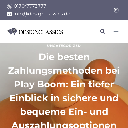
Zum
0170/7773777
Inhalt
info@designclassics.de
springen
UNCATEGORIZED
Die besten
Zahlungsmethoden bei
Play Boom: Ein tiefer
Einblick in sichere und
bequeme Ein- und
Auszahlungsoptionen