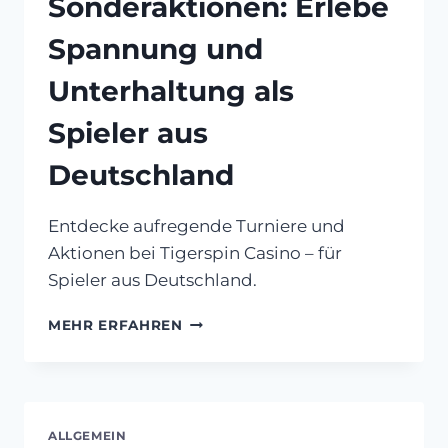
Sonderaktionen: Erlebe
AUFREGENDE
SPIELERFAHRUNG
Spannung und
Unterhaltung als
Spieler aus
Deutschland
Entdecke aufregende Turniere und
Aktionen bei Tigerspin Casino – für
Spieler aus Deutschland.
TIGERSPIN
MEHR ERFAHREN
CASINO
TURNIERE
UND
SONDERAKTIONEN:
ERLEBE
ALLGEMEIN
SPANNUNG