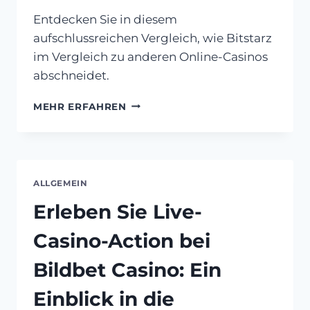
Entdecken Sie in diesem
aufschlussreichen Vergleich, wie Bitstarz
im Vergleich zu anderen Online-Casinos
abschneidet.
BITSTARZ
MEHR ERFAHREN
VS.
ANDERE
ONLINE-
CASINOS:
EIN
ALLGEMEIN
UMFASSENDER
VERGLEICH
Erleben Sie Live-
Casino-Action bei
Bildbet Casino: Ein
Einblick in die