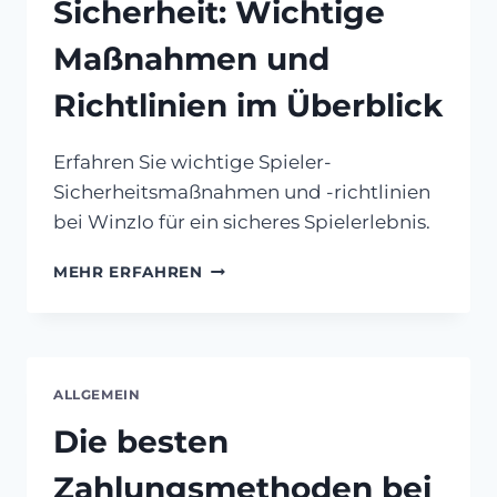
LOHNENSWERT?
Sicherheit: Wichtige
Maßnahmen und
Richtlinien im Überblick
Erfahren Sie wichtige Spieler-
Sicherheitsmaßnahmen und -richtlinien
bei WinzIo für ein sicheres Spielerlebnis.
WINZIO
MEHR ERFAHREN
SPIELER-
SICHERHEIT:
WICHTIGE
MASSNAHMEN U
ND R
ALLGEMEIN
ICHTLINIEN I
M Ü
Die besten
BERBLICK
Zahlungsmethoden bei