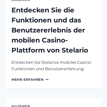
EIN
TIEFER
Entdecken Sie die
EINBLICK
IN
Funktionen und das
SICHERE
UND
Benutzererlebnis der
BEQUEME
EIN-
mobilen Casino-
UND
AUSZAHLUNGSOPTIONEN
Plattform von Stelario
Entdecken Sie Stelarios mobiles Casino:
Funktionen und Benutzererfahrung
ENTDECKEN
MEHR ERFAHREN
SIE
DIE
FUNKTIONEN
UND
DAS
ALLGEMEIN