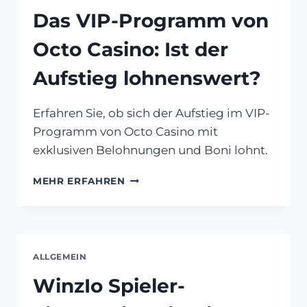
UND
Das VIP-Programm von
UNTERHALTUNG
ALS
Octo Casino: Ist der
SPIELER
AUS
Aufstieg lohnenswert?
DEUTSCHLAND
Erfahren Sie, ob sich der Aufstieg im VIP-
Programm von Octo Casino mit
exklusiven Belohnungen und Boni lohnt.
DAS
MEHR ERFAHREN
VIP-
PROGRAMM
VON
OCTO
CASINO:
ALLGEMEIN
IST
DER
WinzIo Spieler-
AUFSTIEG